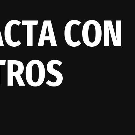
A
C
T
A
C
O
N
T
R
O
S