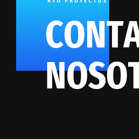
R
Y
O
P
R
O
Y
E
C
T
O
S
C
O
N
T
N
O
S
O