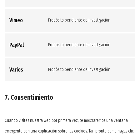
whatsapp
to
Vimeo
Propósito pendiente de investigación
service
Consent
youtube
to
PayPal
Propósito pendiente de investigación
service
Consent
vimeo
to
Varios
Propósito pendiente de investigación
service
Consent
paypal
to
service
7. Consentimiento
varios
Cuando visites nuestra web por primera vez, te mostraremos una ventana
emergente con una explicación sobre las cookies. Tan pronto como hagas clic