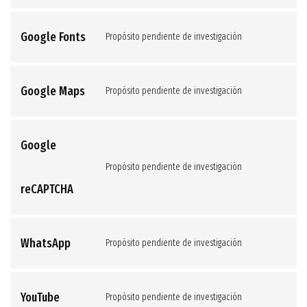
litespeed
to
Google Fonts
Propósito pendiente de investigación
service
Consent
facebook
to
Google Maps
Propósito pendiente de investigación
service
Consent
google-
to
fonts
Google
service
Propósito pendiente de investigación
google-
Consent
reCAPTCHA
maps
to
service
WhatsApp
Propósito pendiente de investigación
google-
Consent
recaptcha
to
YouTube
Propósito pendiente de investigación
service
Consent