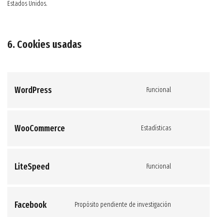
Estados Unidos.
6. Cookies usadas
WordPress
Funcional
Consent
to
WooCommerce
Estadísticas
service
Consent
wordpress
to
LiteSpeed
Funcional
service
Consent
woocommerc
to
Facebook
Propósito pendiente de investigación
service
Consent