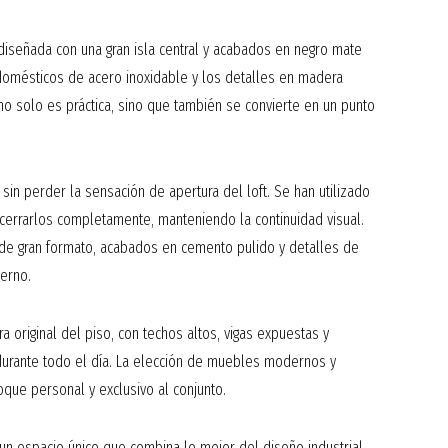
 diseñada con una gran isla central y acabados en negro mate
odomésticos de acero inoxidable y los detalles en madera
 no solo es práctica, sino que también se convierte en un punto
sin perder la sensación de apertura del loft. Se han utilizado
n cerrarlos completamente, manteniendo la continuidad visual.
e gran formato, acabados en cemento pulido y detalles de
derno.
a original del piso, con techos altos, vigas expuestas y
durante todo el día. La elección de muebles modernos y
que personal y exclusivo al conjunto.
 un espacio único que combina lo mejor del diseño industrial