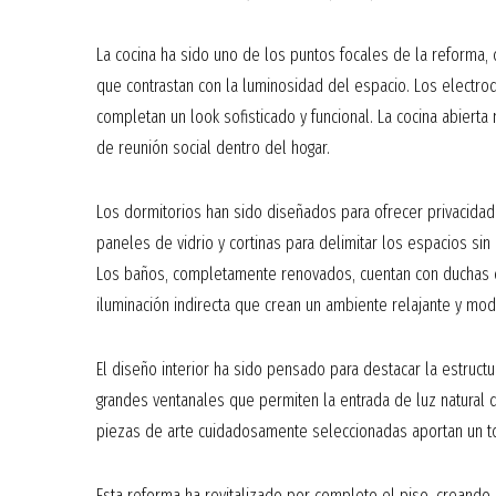
La cocina ha sido uno de los puntos focales de la reforma,
que contrastan con la luminosidad del espacio. Los electr
completan un look sofisticado y funcional. La cocina abierta
de reunión social dentro del hogar.
Los dormitorios han sido diseñados para ofrecer privacidad 
paneles de vidrio y cortinas para delimitar los espacios si
Los baños, completamente renovados, cuentan con duchas d
iluminación indirecta que crean un ambiente relajante y mo
El diseño interior ha sido pensado para destacar la estructur
grandes ventanales que permiten la entrada de luz natural 
piezas de arte cuidadosamente seleccionadas aportan un to
Esta reforma ha revitalizado por completo el piso, creando