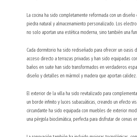
La cocina ha sido completamente reformada con un diseño c
piedra natural y almacenamiento personalizado. Los electr
no solo aportan una estética moderna, sino también una func
Cada dormitorio ha sido rediseñado para ofrecer un oasis de
acceso directo a terrazas privadas y han sido equipadas co
baños en suite han sido transformados en verdaderos espaci
diseño y detalles en mármol y madera que aportan calidez.
El exterior de la villa ha sido revitalizado para complement
un borde infinito y luces subacuáticas, creando un efecto vi
circundante ha sido equipada con muebles de exterior mode
una pérgola bioclimática, perfecta para disfrutar de cenas 
La renovación también ha incluido mejoras tecnológicas, com