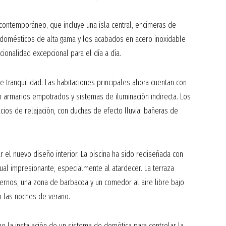
ontemporáneo, que incluye una isla central, encimeras de
odomésticos de alta gama y los acabados en acero inoxidable
ionalidad excepcional para el día a día.
 tranquilidad. Las habitaciones principales ahora cuentan con
n armarios empotrados y sistemas de iluminación indirecta. Los
os de relajación, con duchas de efecto lluvia, bañeras de
ar el nuevo diseño interior. La piscina ha sido rediseñada con
sual impresionante, especialmente al atardecer. La terraza
rnos, una zona de barbacoa y un comedor al aire libre bajo
en las noches de verano.
o la instalación de un sistema de domótica para controlar la